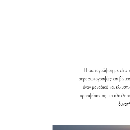
Η φωτογράφιση με drone 
αεροφωτογραφίες και βίντεο 
έναν μοναδικό και ελκυστ
προσφέροντας μια ολοκληρω
δυνατή