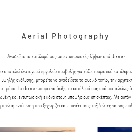
Aerial Photography
Αναδείξτε το κατάλυμά σας με εντυπωσιακές λήψεις από drone
αποτελεί ένα ισχυρό εργαλείο προβολής για κάθε τουριστικό κατάλυμ
υψηλής ανάλυσης, μπορείτε να αναδείξετε το φυσικό τοπίο, την αρχιτεκτ
ικό τρόπο. Το drone μπορεί να δείξει το κατάλυμά σας από μια τελείως 
μένη και εντυπωσιακή εικόνα στους υποψήφιους επισκέπτες. Με αυτόν τ
 πρώτη εντύπωση που ξεχωρίζει και εμπνέει τους ταξιδιώτες να σας επι