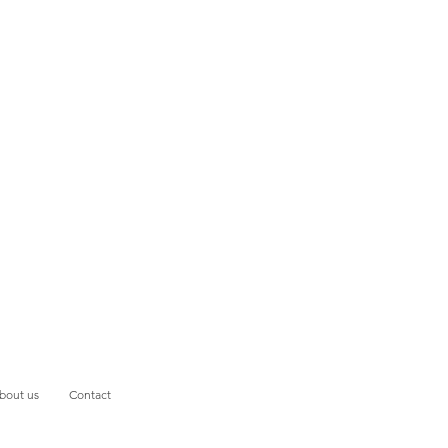
S
bout us
Contact